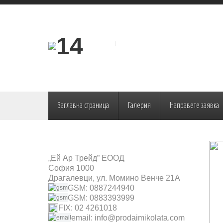
Заглавна страница
Галерия
Направете заявка
„Ей Ар Трейд” ЕООД
София 1000
Драгалевци, ул. Момино Венче 21А
GSM: 0887244940
GSM: 0883393999
FIX: 02 4261018
email: info@prodaimikolata.com