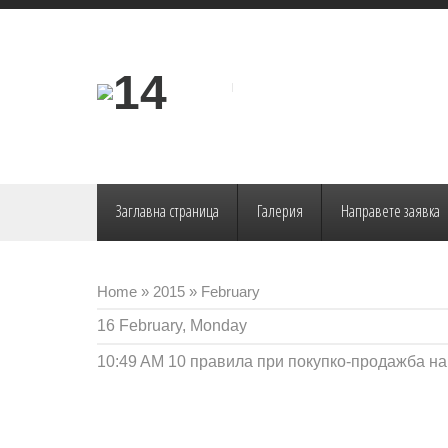
Заглавна страница
Галерия
Направете заявка
Home
»
2015
»
February
16 February, Monday
10:49 AM
10 правила при покупко-продажба н